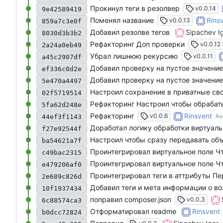
Прокинул теги в резолвер
v0.0.14
9e42589419
Поменял название
Rins
v0.0.13
859a7c3e0f
Добавил резолве тегов
Sipachev I
8030d3b3b2
Рефакторинг Доп проверки
v0.0.12
2a24a0eb49
Убрал лишнюю рекурсию
v0.0.11
a45c2907df
Добавил проверку на пустое значение
ef336c0d2e
Добавил проверку на пустое значение
5e470a4497
Настроил сохранение в приватные св
02f5719514
Рефакторинг Настроил чтобы обрабаты
5fa62d248e
Рефакторинг
Rinsvent
v0.0.6
44ef3f1143
Доработал логику обработки виртуал
f27e92544f
Настроил чтобы сразу передавать об
ba54621a7f
Проинтегрировал виртуальное поле Чт
c49bac2315
Проинтегрировал виртуальное поле Чт
e479206af0
Проинтегрировал теги в аттрибуты Пе
2e689c826d
10f1937434
поправил composer.json
v0.0.3
6c88574ca3
Отформатировал readme
Rinsvent
b0dcc72824