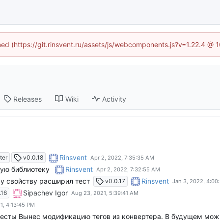
ined (https://git.rinsvent.ru/assets/js/webcomponents.js?v=1.22.4 @ 
Releases
Wiki
Activity
Rinsvent
ter
v0.0.18
ную библиотеку
Rinsvent
му свойству расширил тест
Rinsvent
v0.0.17
Sipachev Igor
.16