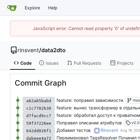
Explore
Help
JavaScript error: Cannot read property '0' of undef
rinsvent
/
data2dto
Code
Issues
Pull Requests
Projects
Commit Graph
feature: поправил зависимости
mas
a62a65babd
feature: вынес трансформер в отдель
c1c7702b30
feature: обработал доступ к приватно
d7facd9cc7
Поправил описание атрибутов
v0.0
59f37226ee
Добавил тестов
Rinsvent
642dd026f1
dabeee4a72