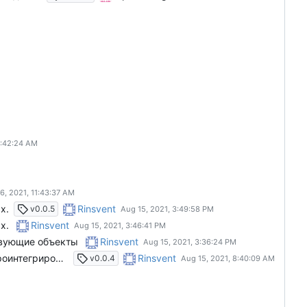
х.
Rinsvent
v0.0.5
х.
Rinsvent
ствующие объекты
Rinsvent
Добавил теги и мета информации о возвращаемом типе Добавил обработку трансформеров класса Проинтегрировал обработку тегов Поменял тип лицензии
Rinsvent
v0.0.4