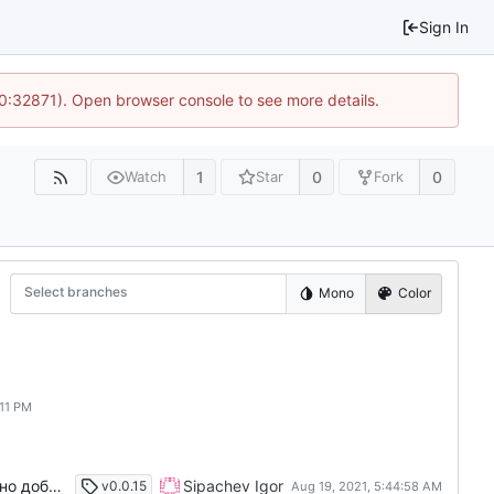
Sign In
10:32871). Open browser console to see more details.
1
0
0
Watch
Star
Fork
Select branches
Mono
Color
Переименовал TagsResolver Починил тесты Вынес модификацию тегов из конвертера. В будущем можно добавить опционально
Sipachev Igor
v0.0.15