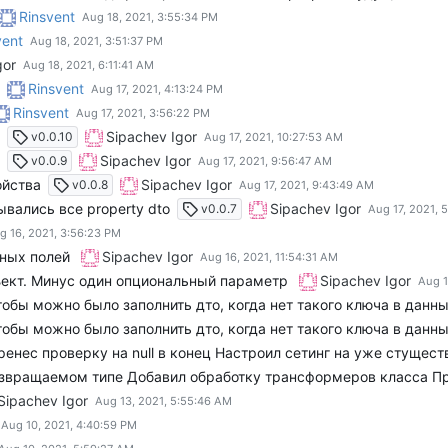
Rinsvent
vent
gor
Rinsvent
Rinsvent
Sipachev Igor
v0.0.10
Sipachev Igor
v0.0.9
ойства
Sipachev Igor
v0.0.8
вались все property dto
Sipachev Igor
v0.0.7
ьных полей
Sipachev Igor
ъект. Минус один опциональный параметр
Sipachev Igor
обы можно было заполнить дто, когда нет такого ключа в данны
обы можно было заполнить дто, когда нет такого ключа в данны
ренес проверку на null в конец Настроил сетинг на уже стуще
Sipachev Igor